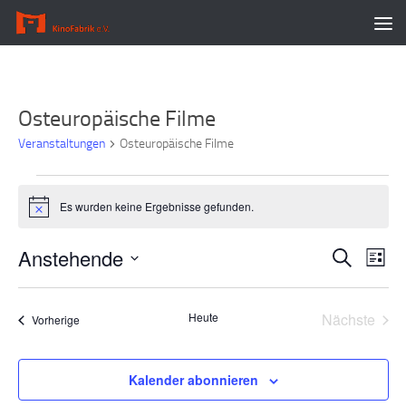
Zum Inhalt springen
Osteuropäische Filme
Veranstaltungen
Osteuropäische Filme
Veranstaltungen
Es wurden keine Ergebnisse gefunden.
Hinweis
Anstehende
V
V
Suche
Liste
e
e
Datum
r
r
wählen.
Heute
Nächste
Veranstaltungen
a
a
Vorherige
Veransta
n
n
s
s
Kalender abonnieren
t
t