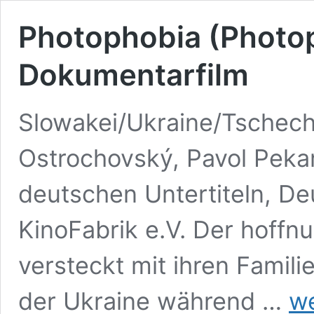
Photophobia (Photop
Dokumentarfilm
Slowakei/Ukraine/Tschechi
Ostrochovský, Pavol Pekarč
deutschen Untertiteln, De
KinoFabrik e.V. Der hoffnu
versteckt mit ihren Famili
Phot
der Ukraine während …
we
(Phot