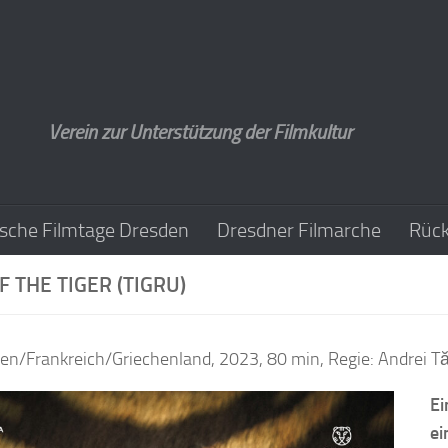
Verein zur Unterstützung der Filmkultur
sche Filmtage Dresden
Dresdner Filmarche
Rück
F THE TIGER (TIGRU)
n/Frankreich/Griechenland, 2023, 80 min, Regie: Andrei Tă
Ei
ei