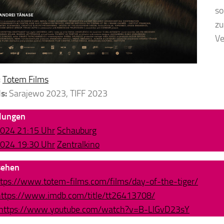
so
zu
Ve
:
Totem Films
s:
Sarajewo 2023, TIFF 2023
llungen
2024 21:15 Uhr
Schauburg
2024 19:30 Uhr
Zentralkino
sehen
ttps://www.totem-films.com/films/day-of-the-tiger/
https://www.imdb.com/title/tt26413708/
https://www.youtube.com/watch?v=B-LlGvD23sY