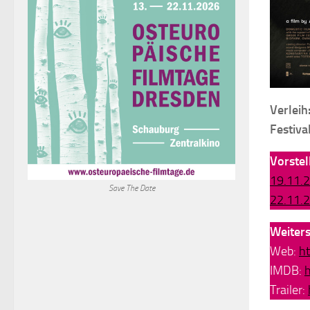
Verleih
Festival
Vorste
19.11.
Save The Date
22.11.
Weiter
Web:
h
IMDB:
Trailer: