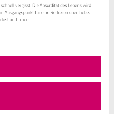
 schnell vergisst. Die Absurdität des Lebens wird
m Ausgangspunkt für eine Reflexion über Liebe,
rlust und Trauer.