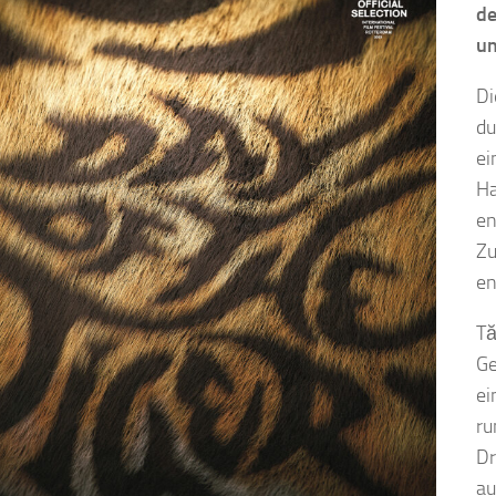
de
um
Di
du
ei
Ha
en
Zu
en
Tă
Ge
ei
ru
Dr
au