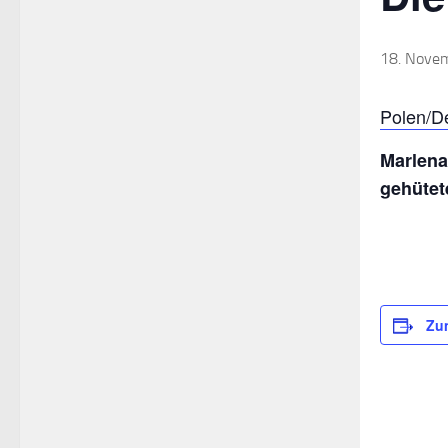
18. Nove
Polen/De
Marlena
gehütet
Zu