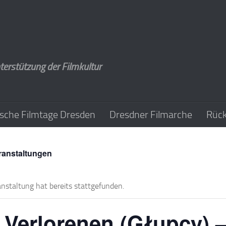
terstützung der Filmkultur
sche Filmtage Dresden
Dresdner Filmarche
Rück
eranstaltungen
anstaltung hat bereits stattgefunden.
 Verlorenen (Głupcy) –