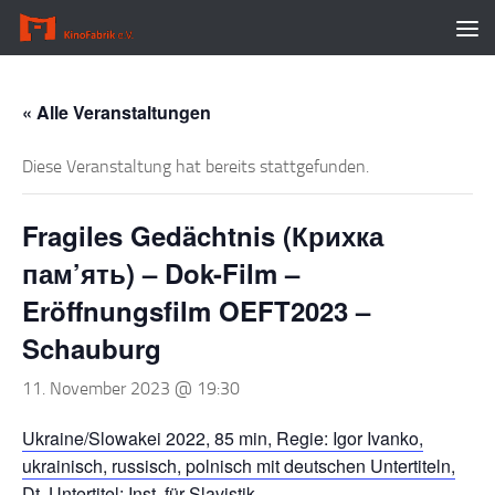
Zum Inhalt springen
« Alle Veranstaltungen
Diese Veranstaltung hat bereits stattgefunden.
Fragiles Gedächtnis (Крихка
пам’ять) – Dok-Film –
Eröffnungsfilm OEFT2023 –
Schauburg
11. November 2023 @ 19:30
Ukraine/Slowakei 2022, 85 min, Regie: Igor Ivanko,
ukrainisch, russisch, polnisch mit deutschen Untertiteln,
Dt. Untertitel: Inst. für Slavistik