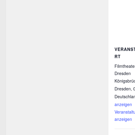
VERANS
RT
Filmtheat
Dresden
Königsbrü
Dresden
,
Deutschla
anzeigen
Veranstalt
anzeigen