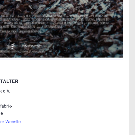
TALTER
k e.V.
fabrik-
de
ter-Website