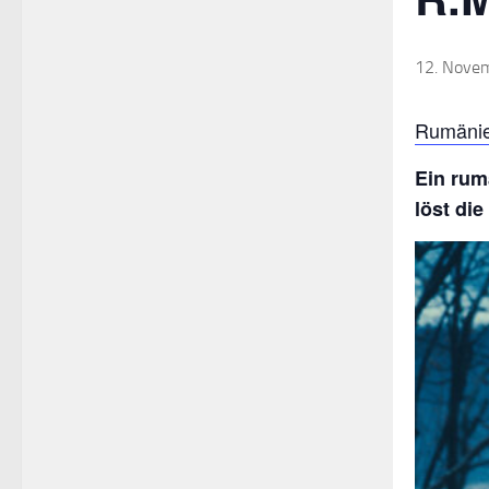
12. Nove
Rumänien
Ein rum
löst di