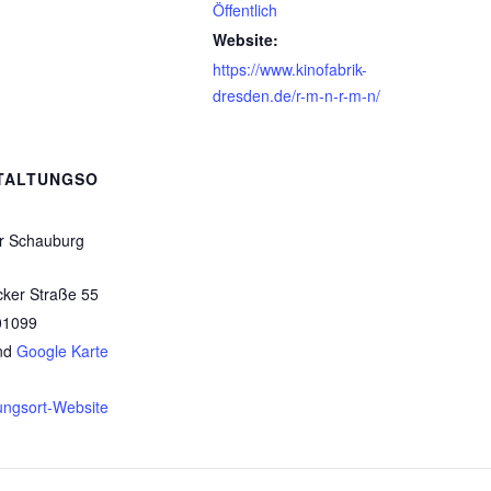
Öffentlich
Website:
https://www.kinofabrik-
dresden.de/r-m-n-r-m-n/
TALTUNGSO
er Schauburg
cker Straße 55
01099
nd
Google Karte
ungsort-Website