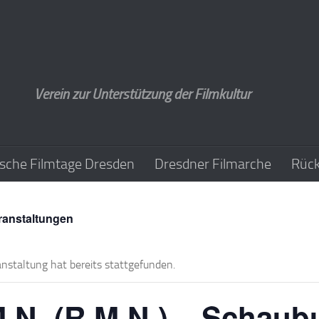
Verein zur Unterstützung der Filmkultur
sche Filmtage Dresden
Dresdner Filmarche
Rück
eranstaltungen
anstaltung hat bereits stattgefunden.
.N. (R.M.N.) – Schaub