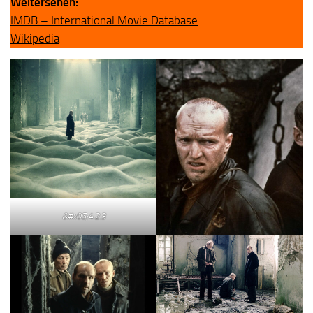
Weitersehen:
IMDB – International Movie Database
Wikipedia
&#x05;4.2.3