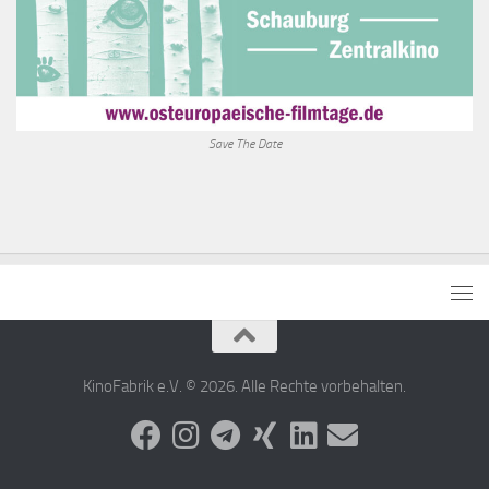
Save The Date
KinoFabrik e.V. © 2026. Alle Rechte vorbehalten.