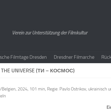
Verein zur Unterstützung der Filmkultur
sche Filmtage Dresden
Dresdner Filmarche
Rück
 THE UNIVERSE (ТИ – КОСМОС)
/Belgien, 2024, 101 min, Regie: Pavlo Ostrikov, ukrainisch 
teln
Ei