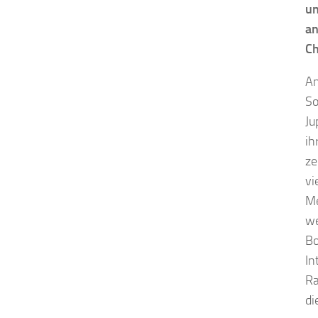
un
an
Ch
An
So
Ju
ih
ze
vi
Me
we
Bo
In
Ra
di