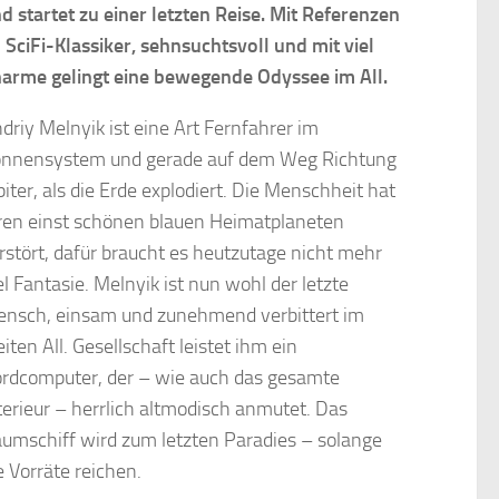
d startet zu einer letzten Reise. Mit Referenzen
 SciFi-Klassiker, sehnsuchtsvoll und mit viel
arme gelingt eine bewegende Odyssee im All.
driy Melnyik ist eine Art Fernfahrer im
nnensystem und gerade auf dem Weg Richtung
piter, als die Erde explodiert. Die Menschheit hat
ren einst schönen blauen Heimatplaneten
rstört, dafür braucht es heutzutage nicht mehr
el Fantasie. Melnyik ist nun wohl der letzte
nsch, einsam und zunehmend verbittert im
iten All. Gesellschaft leistet ihm ein
rdcomputer, der – wie auch das gesamte
terieur – herrlich altmodisch anmutet. Das
umschiff wird zum letzten Paradies – solange
e Vorräte reichen.