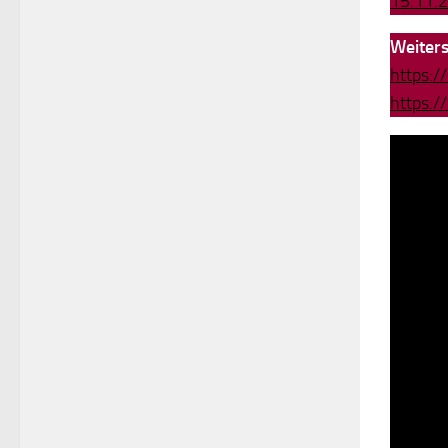
15.11.2
Weiter
https:/
https: