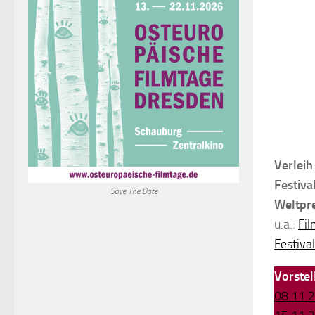
Verleih
Festiva
Save The Date
Weltpr
u.a.:
Fil
Festiva
Vorste
08.11.