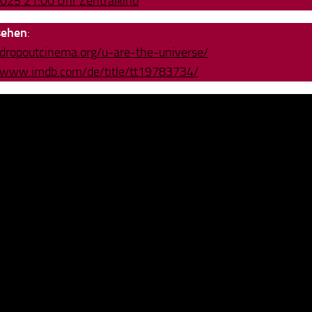
025 21:00 Uhr Zentralkino
sehen
:
/dropoutcinema.org/u-are-the-universe/
//www.imdb.com/de/title/tt19783734/