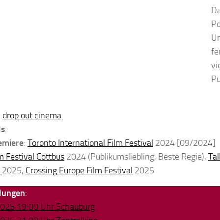
Da
Po
Um
fe
vi
Pu
:
drop out cinema
ls
:
emiere
:
Toronto International Film Festival
2024 [09/2024]
m Festival Cottbus
2024 (Publikumsliebling, Beste Regie),
Tal
l
2025,
Crossing Europe Film Festival
2025
llungen
:
2025 19:00 Uhr Schauburg