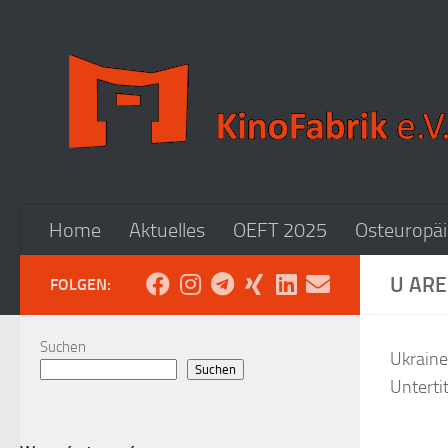
Zum Inhalt springen
Home
Aktuelles
OEFT 2025
Osteuropäi
U ARE
FOLGEN:
Suchen
Ukraine
Suchen
Unterti