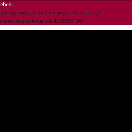
sehen
:
/salaudmorisset.com/film/under-the-volcano/
//www.imdb.com/de/title/tt32890130/