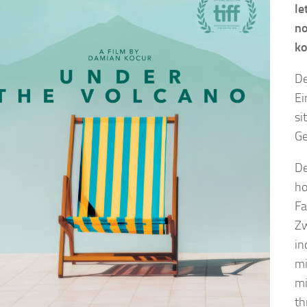
le
no
ko
De
Ei
si
Ge
De
ho
Fa
Zw
in
mi
mi
th