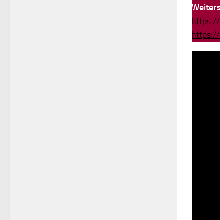
Weiter
https:/
https: