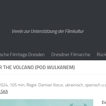
Verein zur Unterstützung der Filmkultur
sche Filmtage Dresden
Dresdner Filmarche
Rück
R THE VOLCANO (POD WULKANEM)
2024, 105 min, Regie: Damian Kocur, ukrainisch, spanisch u.a
LSKA
Ei