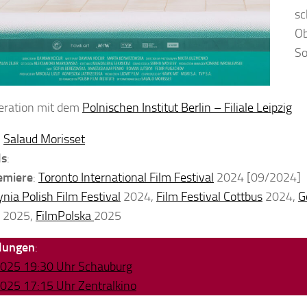
sc
Ob
So
eration mit dem
Polnischen Institut Berlin – Filiale Leipzig
:
Salaud Morisset
ls
:
emiere
:
Toronto International Film Festival
2024 [09/2024]
nia Polish Film Festival
2024,
Film Festival Cottbus
2024,
G
2025,
FilmPolska
2025
llungen
:
2025 19:30 Uhr Schauburg
025 17:15 Uhr Zentralkino