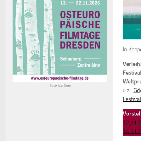
In Koop
Verleih
Festiva
Weltpr
Save The Date
u.a.:
Gdy
Festival
Vorste
12.11.
14.11.2