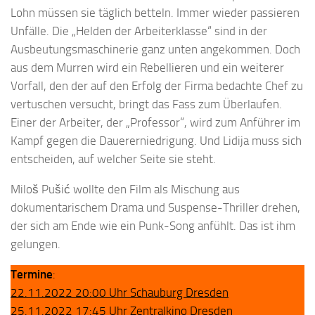
Lohn müssen sie täglich betteln. Immer wieder passieren
Unfälle. Die „Helden der Arbeiterklasse“ sind in der
Ausbeutungsmaschinerie ganz unten angekommen. Doch
aus dem Murren wird ein Rebellieren und ein weiterer
Vorfall, den der auf den Erfolg der Firma bedachte Chef zu
vertuschen versucht, bringt das Fass zum Überlaufen.
Einer der Arbeiter, der „Professor“, wird zum Anführer im
Kampf gegen die Dauererniedrigung. Und Lidija muss sich
entscheiden, auf welcher Seite sie steht.
Miloš Pušić wollte den Film als Mischung aus
dokumentarischem Drama und Suspense-Thriller drehen,
der sich am Ende wie ein Punk-Song anfühlt. Das ist ihm
gelungen.
Termine
:
22.11.2022 20:00 Uhr
Schauburg Dresden
25.11.2022 17:45 Uhr
Zentralkino Dresden