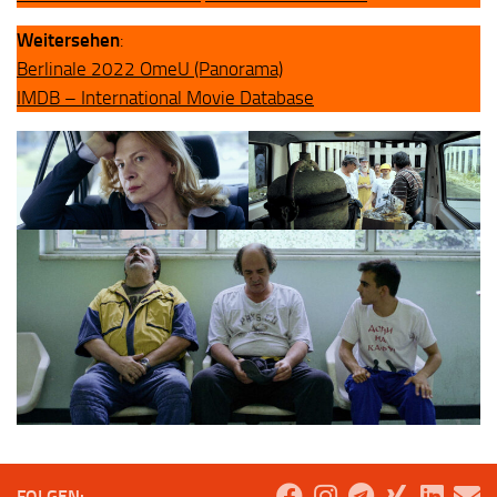
Weitersehen
:
Berlinale 2022 OmeU (Panorama)
IMDB – International Movie Database
FOLGEN: