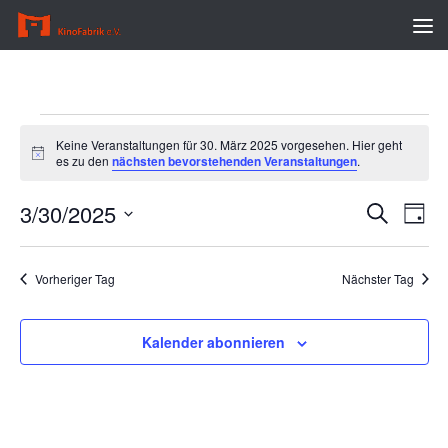
Zum Inhalt springen
Veranstaltungen
Keine Veranstaltungen für 30. März 2025 vorgesehen. Hier geht
für
Hinweis
es zu den
nächsten bevorstehenden Veranstaltungen
.
30.
März
3/30/2025
V
V
Suche
2025
Tag
e
e
Datum
r
r
wählen.
Vorheriger Tag
Nächster Tag
a
a
n
n
s
s
Kalender abonnieren
t
t
a
a
l
l
t
t