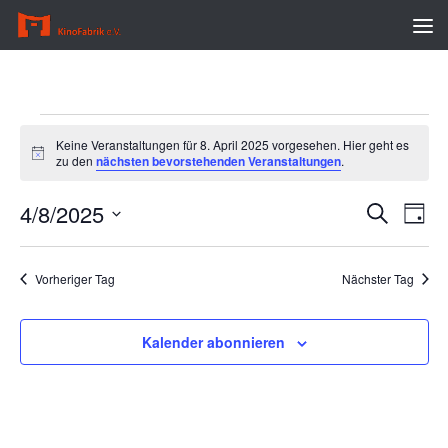
Zum Inhalt springen
Veranstaltungen
Keine Veranstaltungen für 8. April 2025 vorgesehen. Hier geht es
für
Hinweis
zu den
nächsten bevorstehenden Veranstaltungen
.
8.
April
4/8/2025
V
V
Suche
2025
Tag
e
e
Datum
r
r
wählen.
Vorheriger Tag
Nächster Tag
a
a
n
n
s
s
Kalender abonnieren
t
t
a
a
l
l
t
t