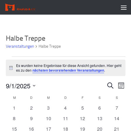
Zum Inhalt springen
Halbe Treppe
Veranstaltungen
Halbe Treppe
Veranstaltungen
Es wurden keine Ergebnisse für diese Ansicht gefunden. Hier geht
Hinweis
es zu den
nächsten bevorstehenden Veranstaltungen
.
9/1/2025
V
V
Suche
Monat
e
e
Datum
M
MONTAG
D
DIENSTAG
M
MITTWOCH
D
DONNERSTAG
F
FREITAG
S
SAMSTAG
S
SONNT
K
r
r
wählen.
a
a
a
0
0
0
0
0
0
0
1
2
3
4
5
6
7
l
n
n
Veranstaltungen
Veranstaltungen
Veranstaltungen
Veranstaltungen
Veranstaltungen
Veranstaltunge
Veranst
0
0
0
0
0
0
0
8
9
10
11
12
13
14
e
s
s
Veranstaltungen
Veranstaltungen
Veranstaltungen
Veranstaltungen
Veranstaltungen
Veranstaltungen
Veranst
n
t
t
0
0
0
0
0
0
0
15
16
17
18
19
20
21