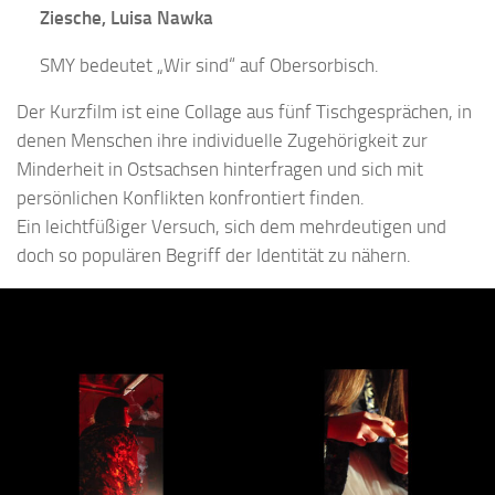
Ziesche, Luisa Nawka
SMY bedeutet „Wir sind“ auf Obersorbisch.
Der Kurzfilm ist eine Collage aus fünf Tischgesprächen, in
denen Menschen ihre individuelle Zugehörigkeit zur
Minderheit in Ostsachsen hinterfragen und sich mit
persönlichen Konflikten konfrontiert finden.
Ein leichtfüßiger Versuch, sich dem mehrdeutigen und
doch so populären Begriff der Identität zu nähern.