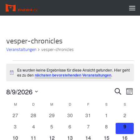
Zum Inhalt springen
vesper-chronicles
Veranstaltungen
vesper-chronicles
Veranstaltungen
Es wurden keine Ergebnisse für diese Ansicht gefunden. Hier geht
Hinweis
es zu den
nächsten bevorstehenden Veranstaltungen
.
8/9/2026
V
V
Suche
Monat
e
e
Datum
M
MONTAG
D
DIENSTAG
M
MITTWOCH
D
DONNERSTAG
F
FREITAG
S
SAMSTAG
S
SONNT
K
r
r
wählen.
a
a
a
0
0
0
0
0
0
0
27
28
29
30
31
1
2
l
n
n
Veranstaltungen
Veranstaltungen
Veranstaltungen
Veranstaltungen
Veranstaltungen
Veranstaltunge
Veranst
0
0
0
0
0
0
0
3
4
5
6
7
8
9
e
s
s
Veranstaltungen
Veranstaltungen
Veranstaltungen
Veranstaltungen
Veranstaltungen
Veranstaltunge
Verans
n
t
t
0
0
0
0
0
0
0
10
11
12
13
14
15
16