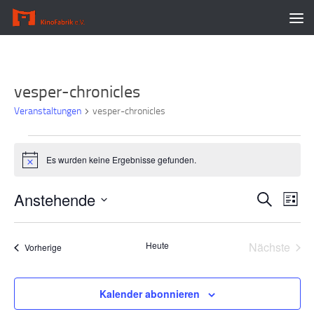
Zum Inhalt springen
vesper-chronicles
Veranstaltungen
vesper-chronicles
Veranstaltungen
Es wurden keine Ergebnisse gefunden.
Hinweis
Anstehende
V
V
Suche
Liste
e
e
Datum
r
r
wählen.
Heute
Nächste
Veranstaltungen
a
a
Vorherige
Veransta
n
n
s
s
Kalender abonnieren
t
t